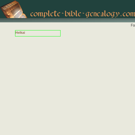
Fa
Helkai