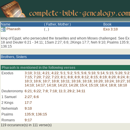
Name
( Father, Mother )
Book
Pharaoh
(
,
)
Exo 3:10
king of Egypt, who persecuted the Israelites and whom Moses challenged. See Ex
18 and Deuter 6:21 - 34:11; 1Sam 2:27; 6:6; 2Kings 17:7; Neh 9:10; Psalms 135:9;
136:15
Brothers, Sisters
Pharaoh is mentioned in the following verses
Exodus
3:10
;
3:11
;
4:21
;
4:22
;
5:1
;
5:2
;
5:5
;
5:6
;
5:10
;
5:14
;
5:15
;
5:20
;
5:2
7:15
;
7:20
;
7:22
;
7:23
;
8:1
;
8:8
;
8:9
;
8:12
;
8:15
;
8:19
;
8:20
;
8:24
;
8
10:3
;
10:6
;
10:7
;
10:8
;
10:11
;
10:16
;
10:18
;
10:20
;
10:24
;
10:27
;
1
14:10
;
14:17
;
14:18
;
14:23
;
14:28
;
15:4
;
15:19
;
18:4
;
18:8
;
18:10
Deuteronomy
6:21
;
6:22
;
7:8
;
7:18
;
11:3
;
29:2
;
34:11
1 Samuel
2:27
;
6:6
2 Kings
17:7
Nehemiah
9:10
Psalms
135:9
;
136:15
Romans
9:17
119 occurance(s) in 111 verse(s)