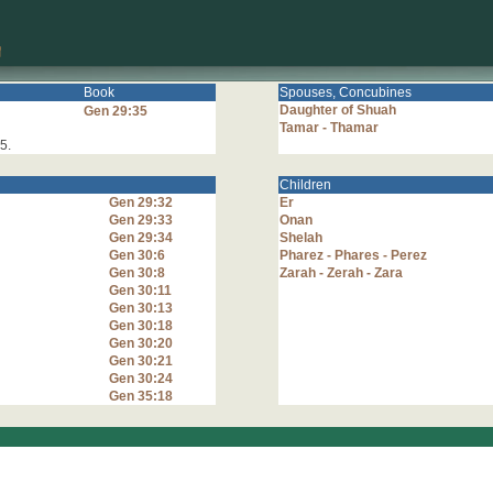
Book
Spouses, Concubines
Daughter of Shuah
Gen 29:35
Tamar - Thamar
:5.
Children
Gen 29:32
Er
Gen 29:33
Onan
Gen 29:34
Shelah
Gen 30:6
Pharez - Phares - Perez
Gen 30:8
Zarah - Zerah - Zara
Gen 30:11
Gen 30:13
Gen 30:18
Gen 30:20
Gen 30:21
Gen 30:24
Gen 35:18