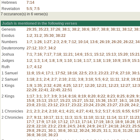
Hebrews
7:14
Revelation
5:5
;
7:5
7 occurance(s) in 6 verse(s)
Judah is mentioned in the following verses
Genesis
29:35
;
35:23
;
37:26
;
38:1
;
38:2
;
38:6
;
38:7
;
38:8
;
38:11
;
38:12
;
38
Exodus
1:2
;
31:2
;
35:30
;
38:22
Numbers
1:7
;
1:26
;
1:27
;
2:3
;
2:9
;
7:12
;
10:14
;
13:6
;
26:19
;
26:20
;
26:22
;
34
Deuteronomy
27:12
;
33:7
;
34:2
Joshua
7:1
;
7:16
;
7:17
;
7:18
;
11:21
;
14:6
;
15:1
;
15:12
;
15:13
;
15:20
;
15:21
Judges
1:2
;
1:3
;
1:4
;
1:8
;
1:9
;
1:10
;
1:16
;
1:17
;
1:18
;
1:19
;
10:9
;
15:9
;
15:1
Ruth
1:7
;
4:12
1 Samuel
11:8
;
15:4
;
17:1
;
17:52
;
18:16
;
22:5
;
23:3
;
23:23
;
27:6
;
27:10
;
30:1
2 Samuel
1:18
;
2:1
;
2:4
;
2:7
;
2:10
;
2:11
;
3:8
;
3:10
;
5:5
;
6:2
;
11:11
;
12:8
;
19:1
1 Kings
1:9
;
1:35
;
2:32
;
4:20
;
4:25
;
12:17
;
12:20
;
12:21
;
12:23
;
12:27
;
12:
22:29
;
22:41
;
22:45
;
22:51
2 Kings
1:17
;
3:1
;
3:7
;
3:9
;
3:14
;
8:16
;
8:19
;
8:20
;
8:22
;
8:23
;
8:25
;
8:29
;
9
15:8
;
15:13
;
15:17
;
15:23
;
15:27
;
15:32
;
15:36
;
15:37
;
16:1
;
16:19
23:8
;
23:11
;
23:12
;
23:17
;
23:22
;
23:24
;
23:26
;
23:27
;
23:28
;
24:2
1 Chronicles
2:1
;
2:3
;
2:4
;
2:10
;
4:1
;
4:21
;
4:27
;
4:41
;
5:2
;
5:17
;
6:15
;
6:55
;
6:57
2 Chronicles
2:7
;
9:11
;
10:17
;
11:1
;
11:3
;
11:5
;
11:10
;
11:12
;
11:14
;
11:17
;
11:23
17:7
;
17:9
;
17:10
;
17:12
;
17:13
;
17:14
;
17:19
;
18:3
;
18:9
;
18:28
;
1
22:8
;
22:10
;
23:2
;
23:8
;
24:5
;
24:6
;
24:9
;
24:17
;
24:18
;
24:23
;
25:5
29:8
;
29:21
;
30:1
;
30:6
;
30:12
;
30:24
;
30:25
;
31:1
;
31:6
;
31:20
;
32
36:8
;
36:10
;
36:23