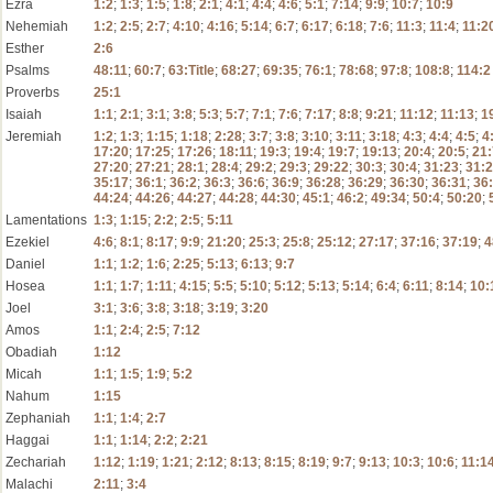
Ezra
1:2
;
1:3
;
1:5
;
1:8
;
2:1
;
4:1
;
4:4
;
4:6
;
5:1
;
7:14
;
9:9
;
10:7
;
10:9
Nehemiah
1:2
;
2:5
;
2:7
;
4:10
;
4:16
;
5:14
;
6:7
;
6:17
;
6:18
;
7:6
;
11:3
;
11:4
;
11:2
Esther
2:6
Psalms
48:11
;
60:7
;
63:Title
;
68:27
;
69:35
;
76:1
;
78:68
;
97:8
;
108:8
;
114:2
Proverbs
25:1
Isaiah
1:1
;
2:1
;
3:1
;
3:8
;
5:3
;
5:7
;
7:1
;
7:6
;
7:17
;
8:8
;
9:21
;
11:12
;
11:13
;
1
Jeremiah
1:2
;
1:3
;
1:15
;
1:18
;
2:28
;
3:7
;
3:8
;
3:10
;
3:11
;
3:18
;
4:3
;
4:4
;
4:5
;
4
17:20
;
17:25
;
17:26
;
18:11
;
19:3
;
19:4
;
19:7
;
19:13
;
20:4
;
20:5
;
21:
27:20
;
27:21
;
28:1
;
28:4
;
29:2
;
29:3
;
29:22
;
30:3
;
30:4
;
31:23
;
31:
35:17
;
36:1
;
36:2
;
36:3
;
36:6
;
36:9
;
36:28
;
36:29
;
36:30
;
36:31
;
36
44:24
;
44:26
;
44:27
;
44:28
;
44:30
;
45:1
;
46:2
;
49:34
;
50:4
;
50:20
;
Lamentations
1:3
;
1:15
;
2:2
;
2:5
;
5:11
Ezekiel
4:6
;
8:1
;
8:17
;
9:9
;
21:20
;
25:3
;
25:8
;
25:12
;
27:17
;
37:16
;
37:19
;
4
Daniel
1:1
;
1:2
;
1:6
;
2:25
;
5:13
;
6:13
;
9:7
Hosea
1:1
;
1:7
;
1:11
;
4:15
;
5:5
;
5:10
;
5:12
;
5:13
;
5:14
;
6:4
;
6:11
;
8:14
;
10:
Joel
3:1
;
3:6
;
3:8
;
3:18
;
3:19
;
3:20
Amos
1:1
;
2:4
;
2:5
;
7:12
Obadiah
1:12
Micah
1:1
;
1:5
;
1:9
;
5:2
Nahum
1:15
Zephaniah
1:1
;
1:4
;
2:7
Haggai
1:1
;
1:14
;
2:2
;
2:21
Zechariah
1:12
;
1:19
;
1:21
;
2:12
;
8:13
;
8:15
;
8:19
;
9:7
;
9:13
;
10:3
;
10:6
;
11:1
Malachi
2:11
;
3:4