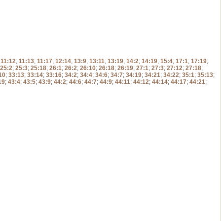
;
11:12
;
11:13
;
11:17
;
12:14
;
13:9
;
13:11
;
13:19
;
14:2
;
14:19
;
15:4
;
17:1
;
17:19
;
25:2
;
25:3
;
25:18
;
26:1
;
26:2
;
26:10
;
26:18
;
26:19
;
27:1
;
27:3
;
27:12
;
27:18
;
10
;
33:13
;
33:14
;
33:16
;
34:2
;
34:4
;
34:6
;
34:7
;
34:19
;
34:21
;
34:22
;
35:1
;
35:13
;
19
;
43:4
;
43:5
;
43:9
;
44:2
;
44:6
;
44:7
;
44:9
;
44:11
;
44:12
;
44:14
;
44:17
;
44:21
;