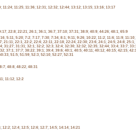
0
;
11:24
;
11:25
;
11:36
;
12:31
;
12:32
;
12:44
;
13:12
;
13:15
;
13:16
;
13:17
9:17
;
22:8
;
22:21
;
26:1
;
36:1
;
36:7
;
37:10
;
37:31
;
38:9
;
40:9
;
44:26
;
48:1
;
65:9
:16
;
5:11
;
5:20
;
7:2
;
7:17
;
7:30
;
7:34
;
8:1
;
9:11
;
9:26
;
10:22
;
11:2
;
11:6
;
11:9
;
11:10
7
;
21:11
;
22:1
;
22:2
;
22:6
;
22:11
;
22:18
;
22:24
;
22:30
;
23:6
;
24:1
;
24:5
;
24:8
;
25:1
;
24
;
31:27
;
31:31
;
32:1
;
32:2
;
32:3
;
32:4
;
32:30
;
32:32
;
32:35
;
32:44
;
33:4
;
33:7
;
33:
:32
;
37:1
;
37:7
;
38:22
;
39:1
;
39:4
;
39:6
;
40:1
;
40:5
;
40:11
;
40:12
;
40:15
;
42:15
;
42:
50:33
;
51:5
;
51:59
;
52:3
;
52:10
;
52:27
;
52:31
8:7
;
48:8
;
48:22
;
48:31
11
;
11:12
;
12:2
4
;
12:2
;
12:4
;
12:5
;
12:6
;
12:7
;
14:5
;
14:14
;
14:21