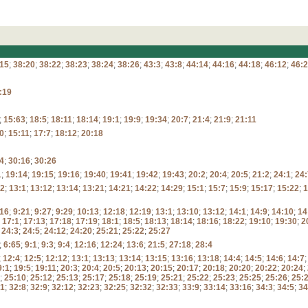
:15
;
38:20
;
38:22
;
38:23
;
38:24
;
38:26
;
43:3
;
43:8
;
44:14
;
44:16
;
44:18
;
46:12
;
46:
:19
;
15:63
;
18:5
;
18:11
;
18:14
;
19:1
;
19:9
;
19:34
;
20:7
;
21:4
;
21:9
;
21:11
0
;
15:11
;
17:7
;
18:12
;
20:18
4
;
30:16
;
30:26
1
;
19:14
;
19:15
;
19:16
;
19:40
;
19:41
;
19:42
;
19:43
;
20:2
;
20:4
;
20:5
;
21:2
;
24:1
;
24:
32
;
13:1
;
13:12
;
13:14
;
13:21
;
14:21
;
14:22
;
14:29
;
15:1
;
15:7
;
15:9
;
15:17
;
15:22
;
1
:16
;
9:21
;
9:27
;
9:29
;
10:13
;
12:18
;
12:19
;
13:1
;
13:10
;
13:12
;
14:1
;
14:9
;
14:10
;
14
;
17:1
;
17:13
;
17:18
;
17:19
;
18:1
;
18:5
;
18:13
;
18:14
;
18:16
;
18:22
;
19:10
;
19:30
;
2
;
24:3
;
24:5
;
24:12
;
24:20
;
25:21
;
25:22
;
25:27
;
6:65
;
9:1
;
9:3
;
9:4
;
12:16
;
12:24
;
13:6
;
21:5
;
27:18
;
28:4
;
12:4
;
12:5
;
12:12
;
13:1
;
13:13
;
13:14
;
13:15
;
13:16
;
13:18
;
14:4
;
14:5
;
14:6
;
14:7
9:1
;
19:5
;
19:11
;
20:3
;
20:4
;
20:5
;
20:13
;
20:15
;
20:17
;
20:18
;
20:20
;
20:22
;
20:24
;
;
25:10
;
25:12
;
25:13
;
25:17
;
25:18
;
25:19
;
25:21
;
25:22
;
25:23
;
25:25
;
25:26
;
25:
:1
;
32:8
;
32:9
;
32:12
;
32:23
;
32:25
;
32:32
;
32:33
;
33:9
;
33:14
;
33:16
;
34:3
;
34:5
;
34