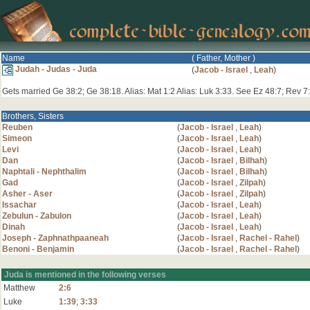
Name
( Father, Mother )
Judah - Judas - Juda
(
Jacob - Israel
,
Leah
)
Gets married Ge 38:2; Ge 38:18. Alias: Mat 1:2 Alias: Luk 3:33. See Ez 48:7; Rev 7
Brothers, Sisters
Reuben
(
Jacob - Israel
,
Leah
)
Simeon
(
Jacob - Israel
,
Leah
)
Levi
(
Jacob - Israel
,
Leah
)
Dan
(
Jacob - Israel
,
Bilhah
)
Naphtali - Nephthalim
(
Jacob - Israel
,
Bilhah
)
Gad
(
Jacob - Israel
,
Zilpah
)
Asher - Aser
(
Jacob - Israel
,
Zilpah
)
Issachar
(
Jacob - Israel
,
Leah
)
Zebulun - Zabulon
(
Jacob - Israel
,
Leah
)
Dinah
(
Jacob - Israel
,
Leah
)
Joseph - Zaphnathpaaneah
(
Jacob - Israel
,
Rachel - Rahel
)
Benoni - Benjamin
(
Jacob - Israel
,
Rachel - Rahel
)
Juda is mentioned in the following verses
Matthew
2:6
Luke
1:39
;
3:33