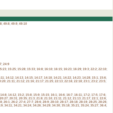
28
;
49:8
;
49:9
;
49:10
7
;
24:9
5:23
;
15:25
;
15:28
;
15:33
;
16:8
;
16:10
;
16:15
;
16:23
;
16:29
;
19:3
;
22:2
;
22:10
;
:11
;
14:12
;
14:13
;
14:15
;
14:17
;
14:18
;
14:21
;
14:22
;
14:23
;
14:28
;
15:1
;
15:6
;
0:20
;
21:11
;
21:12
;
21:16
;
21:17
;
21:25
;
22:13
;
22:16
;
22:18
;
23:1
;
23:2
;
23:5
;
;
14:8
;
14:12
;
15:2
;
15:8
;
15:9
;
15:15
;
16:1
;
16:6
;
16:7
;
16:11
;
17:2
;
17:5
;
17:6
;
20:27
;
20:31
;
20:35
;
21:3
;
21:8
;
21:10
;
21:11
;
21:12
;
21:13
;
21:17
;
22:1
;
22:6
;
28
;
26:1
;
26:2
;
27:4
;
27:7
;
28:6
;
28:9
;
28:10
;
28:17
;
28:18
;
28:19
;
28:25
;
28:26
;
:9
;
34:11
;
34:21
;
34:24
;
34:26
;
34:29
;
34:30
;
35:18
;
35:21
;
35:24
;
35:27
;
36:4
;